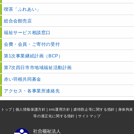
喫茶「ふれあい」
総合会館売店
福祉サービス相談窓口
会費・会員・ご寄付の受付
第1次事業継続計画（BCP）
第7次四日市市地域福祉活動計画
赤い羽根共同募金
アクセス・各事業所連絡先
トップ
|
個人情報保護方針
|
sns運用方針
|
虐待防止等に関する指針
|
身体拘束
等の適正化に関する指針
|
サイトマップ