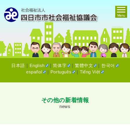
日本語
｜
English
｜
简体字
｜
繁體中文
｜
한국어
español
｜
Português
｜
Tiếng Việt
その他の新着情報
news