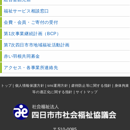
福祉サービス相談窓口
会費・会員・ご寄付の受付
第1次事業継続計画（BCP）
第7次四日市市地域福祉活動計画
赤い羽根共同募金
アクセス・各事業所連絡先
トップ
|
個人情報保護方針
|
sns運用方針
|
虐待防止等に関する指針
|
身体拘束
等の適正化に関する指針
|
サイトマップ
〒510-0085