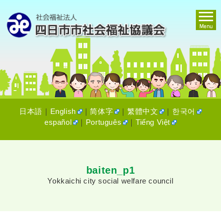
日本語
｜
English
｜
简体字
｜
繁體中文
｜
한국어
español
｜
Português
｜
Tiếng Việt
baiten_p1
Yokkaichi city social welfare council