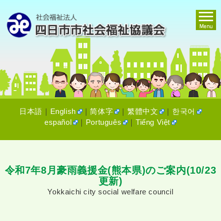
日本語
｜
English
｜
简体字
｜
繁體中文
｜
한국어
español
｜
Português
｜
Tiếng Việt
令和7年8月豪雨義援金(熊本県)のご案内(10/23
更新)
Yokkaichi city social welfare council